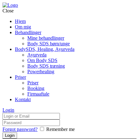
Close
Hjem
Om mig
Behandlinger
Mine behandlinger
Body SDS børn/unge
BodySDS, Healing, Ayurveda
Ayurveda
Om Body SDS
Body SDS træning
Powerhealing
Priser
Priser
Booking
Firmaaftale
Kontakt
Login
Forgot password?
Remember me