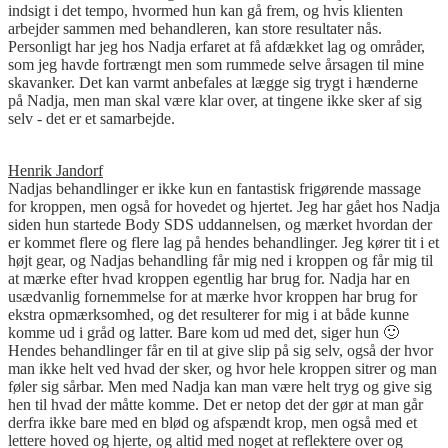
indsigt i det tempo, hvormed hun kan gå frem, og hvis klienten
arbejder sammen med behandleren, kan store resultater nås.
Personligt har jeg hos
Nadja
erfaret at få afdækket lag og områder,
som jeg havde fortrængt men som rummede selve årsagen til mine
skavanker. Det kan varmt anbefales at lægge sig trygt i hænderne
på
Nadja
, men man skal være klar over, at tingene ikke sker af sig
selv - det er et samarbejde.
Henrik Jandorf
Nadjas behandlinger er ikke kun en fantastisk frigørende massage
for kroppen, men også for hovedet og hjertet. Jeg har gået hos
Nadja
siden hun startede Body SDS uddannelsen, og mærket hvordan der
er kommet flere og flere lag på hendes behandlinger. Jeg kører tit i et
højt gear, og Nadjas behandling får mig ned i kroppen og får mig til
at mærke efter hvad kroppen egentlig har brug for.
Nadja
har en
usædvanlig fornemmelse for at mærke hvor kroppen har brug for
ekstra opmærksomhed, og det resulterer for mig i at både kunne
komme ud i gråd og latter. Bare kom ud med det, siger hun 🙂
Hendes behandlinger får en til at give slip på sig selv, også der hvor
man ikke helt ved hvad der sker, og hvor hele kroppen sitrer og man
føler sig sårbar. Men med
Nadja
kan man være helt tryg og give sig
hen til hvad der måtte komme. Det er netop det der gør at man går
derfra ikke bare med en blød og afspændt krop, men også med et
lettere hoved og hjerte, og altid med noget at reflektere over og