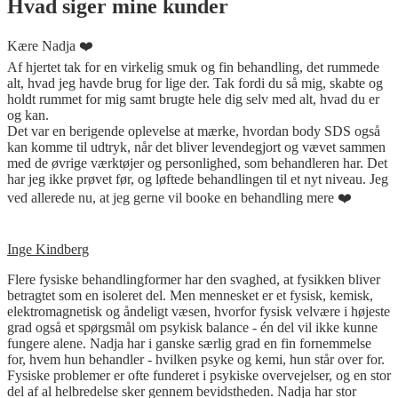
Hvad siger mine kunder
Kære Nadja ❤️
Af hjertet tak for en virkelig smuk og fin behandling, det rummede
alt, hvad jeg havde brug for lige der. Tak fordi du så mig, skabte og
holdt rummet for mig samt brugte hele dig selv med alt, hvad du er
og kan.
Det var en berigende oplevelse at mærke, hvordan body SDS også
kan komme til udtryk, når det bliver levendegjort og vævet sammen
med de øvrige værktøjer og personlighed, som behandleren har. Det
har jeg ikke prøvet før, og løftede behandlingen til et nyt niveau. Jeg
ved allerede nu, at jeg gerne vil booke en behandling mere ❤️
Inge Kindberg
Flere fysiske behandlingformer har den svaghed, at fysikken bliver
betragtet som en isoleret del. Men mennesket er et fysisk, kemisk,
elektromagnetisk og åndeligt væsen, hvorfor fysisk velvære i højeste
grad også et spørgsmål om psykisk balance - én del vil ikke kunne
fungere alene.
Nadja
har i ganske særlig grad en fin fornemmelse
for, hvem hun behandler - hvilken psyke og kemi, hun står over for.
Fysiske problemer er ofte funderet i psykiske overvejelser, og en stor
del af al helbredelse sker gennem bevidstheden.
Nadja
har stor