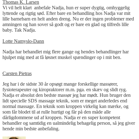
Thomas K. Larsen
Vi vil helt klart anbefale Nadja, hun er super dygtig, omhyggelig
lyttende og rigtig sød. Efter bare en behandling hos Nadja var mit
lille barnebarn en helt anden dreng. Nu er der ingen problemer med
amningen og han sover så godt og er bare en glad og tilfreds lille
baby. Tak Nadja.
Lotte Namyslo-Dann
Nadja har behandlet mig flere gange og hendes behandlinger har
hjulpet mig med at få løsnet muskel spændinger op i mit ben.
Carsten Pietras
Jeg har i de sidste 30 år opsøgt mange forskellige massører,
fysioterapeuter og kiropraktorer m.m. pga. en skæv og slidt ryg.
Nadja er absolut den bedste massør jeg har mødt. Hun bruger den
lidt specielle SDS massage teknik, som er meget anderledes end
normal massage. En teknik som kroppen virkelig kan mærke, og
som får blodet til at rulle hurtigt og får på den måde alle
dårligdommene ud af kroppen. Nadja er en super kompetent
behandler og samtidig en ualmindelig behagelig person, så jeg giver
hende min bedste anbefaling.