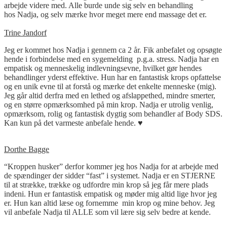
arbejde videre med. Alle burde unde sig selv en behandling
hos
Nadja
, og selv mærke hvor meget mere end massage det er.
Trine Jandorf
Jeg er kommet hos
Nadja
i gennem ca 2 år. Fik anbefalet og opsøgte
hende i forbindelse med en sygemelding p.g.a. stress.
Nadja
har en
empatisk og menneskelig indlevningsevne, hvilket gør hendes
behandlinger yderst effektive. Hun har en fantastisk krops opfattelse
og en unik evne til at forstå og mærke det enkelte menneske (mig).
Jeg går altid derfra med en lethed og afslappethed, mindre smerter,
og en større opmærksomhed på min krop.
Nadja
er utrolig venlig,
opmærksom, rolig og fantastisk dygtig som behandler af Body SDS.
Kan kun på det varmeste anbefale hende. ♥️
Dorthe Bagge
“Kroppen husker” derfor kommer jeg hos
Nadja
for at arbejde med
de spændinger der sidder “fast” i systemet.
Nadja
er en STJERNE
til at strække, trække og udfordre min krop så jeg får mere plads
indeni. Hun er fantastisk empatisk og møder mig altid lige hvor jeg
er. Hun kan altid læse og fornemme min krop og mine behov. Jeg
vil anbefale
Nadja
til ALLE som vil lære sig selv bedre at kende.