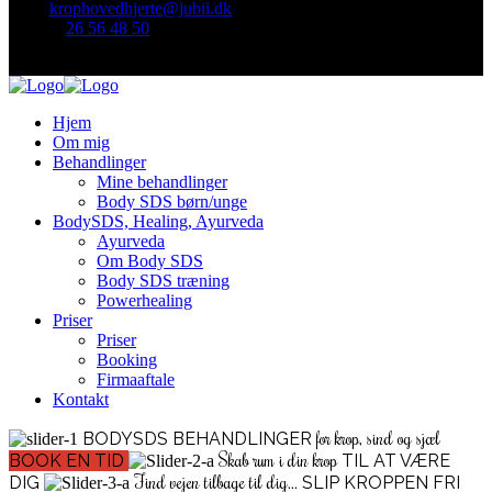
Mail:
krophovedhjerte@jubii.dk
Telefon
26 56 48 50
Find mig her:
Hjem
Om mig
Behandlinger
Mine behandlinger
Body SDS børn/unge
BodySDS, Healing, Ayurveda
Ayurveda
Om Body SDS
Body SDS træning
Powerhealing
Priser
Priser
Booking
Firmaaftale
Kontakt
for krop, sind og sjæl
BODYSDS BEHANDLINGER
Skab rum i din krop
BOOK EN TID
TIL AT VÆRE
Find vejen tilbage til dig...
DIG
SLIP KROPPEN FRI