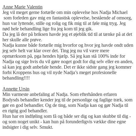
Anne Marie Valentin
Jeg vil meget gerne fortælle om min oplevelse hos Nadja Michael
som forleden gav mig en fantastisk oplevelse, bestående af omsorg,
hun var lyttende, stille og rolig og fik mig til at føle mig tryg. Jeg
nød hele behandling lige fra jeg kom til jeg gik.
Da jeg lå der på briksen havde jeg et øjeblik tid til at tænke på at det
her skulle alle prøve.
Nadja kunne både fortælle mig hvorfor og hvor jeg havde ondt uden
jeg selv helt var klar over det. Ting jeg nu vil være mere
opmærksom på, pga hendes hjælp. Så jeg kan stå 100% inde for
Nadja og sige hvis du vil gøre noget godt for dig selv eller en anden,
så kan jeg godt anbefale hende. Det er ikke sidste gang jeg kommer
forbi Kroppens hus og vil nyde Nadja’s meget profesionelle
behandling!!!!
Annette Ursin
Min varmeste anbefaling af Nadja. Som efterhånden erfaren
Bodysds behandler kender jeg til de personlige og faglige træk, som
gør en god behandler. Og de ting, som Nadja kan og gør Nadja til
en rigtig god behandler.
Hun har en indføling som få og både ser dig og kan skubbe til dig -
og som noget unikt - kan hun på forunderligvis vække dine egne
indsigter i dig selv. Smukt.