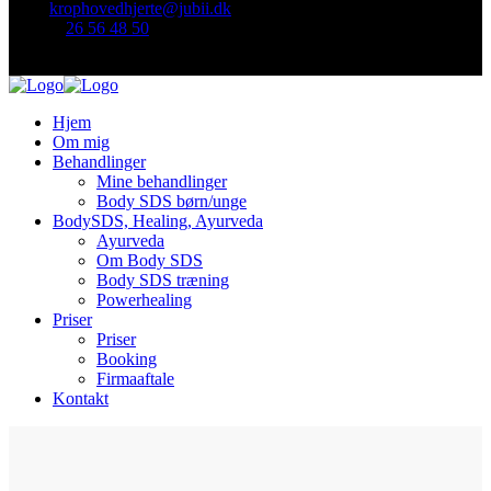
Mail:
krophovedhjerte@jubii.dk
Telefon
26 56 48 50
Find mig her:
Hjem
Om mig
Behandlinger
Mine behandlinger
Body SDS børn/unge
BodySDS, Healing, Ayurveda
Ayurveda
Om Body SDS
Body SDS træning
Powerhealing
Priser
Priser
Booking
Firmaaftale
Kontakt