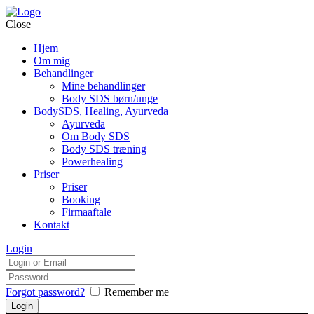
Close
Hjem
Om mig
Behandlinger
Mine behandlinger
Body SDS børn/unge
BodySDS, Healing, Ayurveda
Ayurveda
Om Body SDS
Body SDS træning
Powerhealing
Priser
Priser
Booking
Firmaaftale
Kontakt
Login
Forgot password?
Remember me