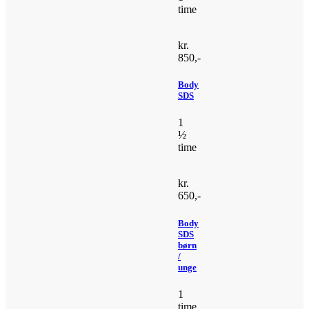
time
kr.
850,-
Body
SDS
1
½
time
kr.
650,-
Body
SDS
børn
/
unge
1
time.