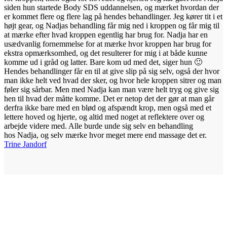
siden hun startede Body SDS uddannelsen, og mærket hvordan der
er kommet flere og flere lag på hendes behandlinger. Jeg kører tit i et
højt gear, og Nadjas behandling får mig ned i kroppen og får mig til
at mærke efter hvad kroppen egentlig har brug for.
Nadja
har en
usædvanlig fornemmelse for at mærke hvor kroppen har brug for
ekstra opmærksomhed, og det resulterer for mig i at både kunne
komme ud i gråd og latter. Bare kom ud med det, siger hun 🙂
Hendes behandlinger får en til at give slip på sig selv, også der hvor
man ikke helt ved hvad der sker, og hvor hele kroppen sitrer og man
føler sig sårbar. Men med
Nadja
kan man være helt tryg og give sig
hen til hvad der måtte komme. Det er netop det der gør at man går
derfra ikke bare med en blød og afspændt krop, men også med et
lettere hoved og hjerte, og altid med noget at reflektere over og
arbejde videre med. Alle burde unde sig selv en behandling
hos
Nadja
, og selv mærke hvor meget mere end massage det er.
Trine Jandorf