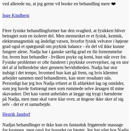
ved allerede nu, at jeg gerne vil booke en behandling mere ❤️
Inge Kindberg
Flere fysiske behandlingformer har den svaghed, at fysikken bliver
betragtet som en isoleret del. Men mennesket er et fysisk, kemisk,
elektromagnetisk og åndeligt væsen, hvorfor fysisk velvære i højeste
grad også et spørgsmål om psykisk balance - én del vil ikke kunne
fungere alene.
Nadja
har i ganske særlig grad en fin fornemmelse
for, hvem hun behandler - hvilken psyke og kemi, hun står over for.
Fysiske problemer er ofte funderet i psykiske overvejelser, og en stor
del af al helbredelse sker gennem bevidstheden.
Nadja
har stor
indsigt i det tempo, hvormed hun kan gå frem, og hvis klienten
arbejder sammen med behandleren, kan store resultater nås.
Personligt har jeg hos
Nadja
erfaret at få afdækket lag og områder,
som jeg havde fortrængt men som rummede selve årsagen til mine
skavanker. Det kan varmt anbefales at lægge sig trygt i hænderne
på
Nadja
, men man skal være klar over, at tingene ikke sker af sig
selv - det er et samarbejde.
Henrik Jandorf
Nadjas behandlinger er ikke kun en fantastisk frigørende massage
for kroppen, men også for hovedet og hjertet. Jeg har gået hos
Nadja