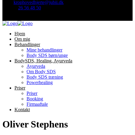
Mail:
krophovedhjerte@jubii.dk
Telefon
26 56 48 50
Find mig her:
Hjem
Om mig
Behandlinger
Mine behandlinger
Body SDS børn/unge
BodySDS, Healing, Ayurveda
Ayurveda
Om Body SDS
Body SDS træning
Powerhealing
Priser
Priser
Booking
Firmaaftale
Kontakt
Oliver Stephens