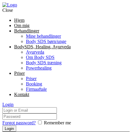
Close
Hjem
Om mig
Behandlinger
Mine behandlinger
Body SDS børn/unge
BodySDS, Healing, Ayurveda
Ayurveda
Om Body SDS
Body SDS træning
Powerhealing
Priser
Priser
Booking
Firmaaftale
Kontakt
Login
Forgot password?
Remember me