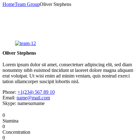
Home
Team Group
Oliver Stephens
Oliver Stephens
Lorem ipsum dolor sit amet, consectetuer adipiscing elit, sed diam
nonummy nibh euismod tincidunt ut laoreet dolore magna aliquam
erat volutpat. Ut wisi enim ad minim veniam, quis nostrud exerci
tation ullamcorper suscipit lobortis nisl.
Phone:
+1(234) 567 89 10
Email:
name@mail.com
Skype: namesurname
0
Stamina
0
Concentration
0