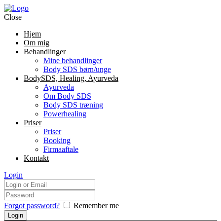
Close
Hjem
Om mig
Behandlinger
Mine behandlinger
Body SDS børn/unge
BodySDS, Healing, Ayurveda
Ayurveda
Om Body SDS
Body SDS træning
Powerhealing
Priser
Priser
Booking
Firmaaftale
Kontakt
Login
Forgot password?
Remember me