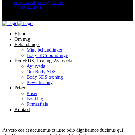
Mail:
krophovedhjerte@jubii.dk
Telefon
26 56 48 50
Find mig her:
Hjem
Om mig
Behandlinger
Mine behandlinger
Body SDS børn/unge
BodySDS, Healing, Ayurveda
Ayurveda
Om Body SDS
Body SDS træning
Powerhealing
Priser
Priser
Booking
Firmaaftale
Kontakt
At vero eos et accusamus et iusto odio dignissimos ducimus qui