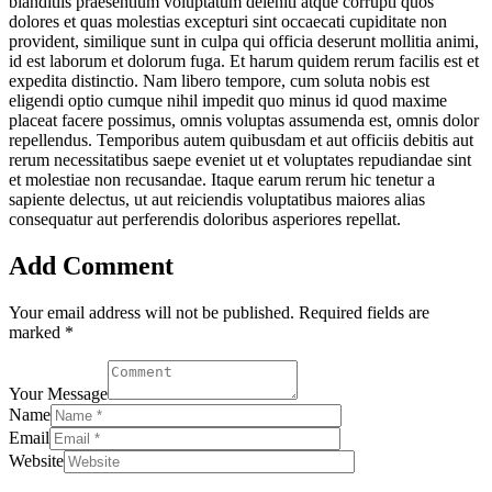
blanditiis praesentium voluptatum deleniti atque corrupti quos
dolores et quas molestias excepturi sint occaecati cupiditate non
provident, similique sunt in culpa qui officia deserunt mollitia animi,
id est laborum et dolorum fuga. Et harum quidem rerum facilis est et
expedita distinctio. Nam libero tempore, cum soluta nobis est
eligendi optio cumque nihil impedit quo minus id quod maxime
placeat facere possimus, omnis voluptas assumenda est, omnis dolor
repellendus. Temporibus autem quibusdam et aut officiis debitis aut
rerum necessitatibus saepe eveniet ut et voluptates repudiandae sint
et molestiae non recusandae. Itaque earum rerum hic tenetur a
sapiente delectus, ut aut reiciendis voluptatibus maiores alias
consequatur aut perferendis doloribus asperiores repellat.
Add Comment
Your email address will not be published. Required fields are
marked *
Your Message
Name
Email
Website