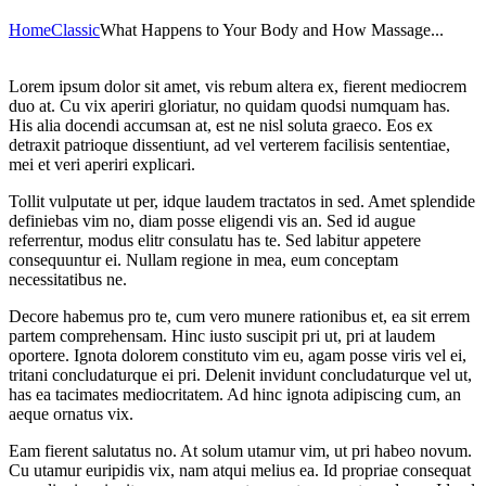
Home
Classic
What Happens to Your Body and How Massage...
Lorem ipsum dolor sit amet, vis rebum altera ex, fierent mediocrem
duo at. Cu vix aperiri gloriatur, no quidam quodsi numquam has.
His alia docendi accumsan at, est ne nisl soluta graeco. Eos ex
detraxit patrioque dissentiunt, ad vel verterem facilisis sententiae,
mei et veri aperiri explicari.
Tollit vulputate ut per, idque laudem tractatos in sed. Amet splendide
definiebas vim no, diam posse eligendi vis an. Sed id augue
referrentur, modus elitr consulatu has te. Sed labitur appetere
consequuntur ei. Nullam regione in mea, eum conceptam
necessitatibus ne.
Decore habemus pro te, cum vero munere rationibus et, ea sit errem
partem comprehensam. Hinc iusto suscipit pri ut, pri at laudem
oportere. Ignota dolorem constituto vim eu, agam posse viris vel ei,
tritani concludaturque ei pri. Delenit invidunt concludaturque vel ut,
has ea tacimates mediocritatem. Ad hinc ignota adipiscing cum, an
aeque ornatus vix.
Eam fierent salutatus no. At solum utamur vim, ut pri habeo novum.
Cu utamur euripidis vix, nam atqui melius ea. Id propriae consequat