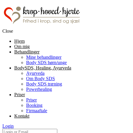
Close
Hjem
Om mig
Behandlinger
Mine behandlinger
Body SDS børn/unge
BodySDS, Healing, Ayurveda
Ayurveda
Om Body SDS
Body SDS træning
Powerhealing
Priser
Priser
Booking
Firmaaftale
Kontakt
Login