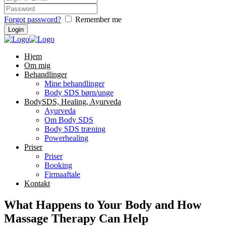
Forgot password?
Remember me
Hjem
Om mig
Behandlinger
Mine behandlinger
Body SDS børn/unge
BodySDS, Healing, Ayurveda
Ayurveda
Om Body SDS
Body SDS træning
Powerhealing
Priser
Priser
Booking
Firmaaftale
Kontakt
What Happens to Your Body and How
Massage Therapy Can Help